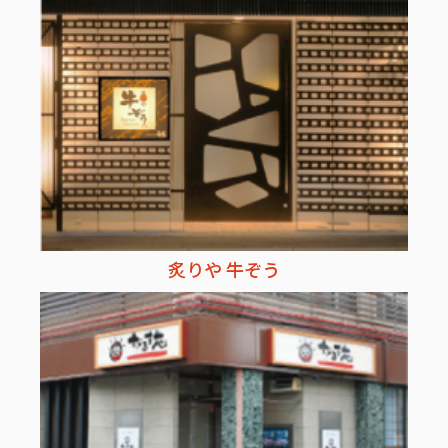
炙りや 牛ぞう