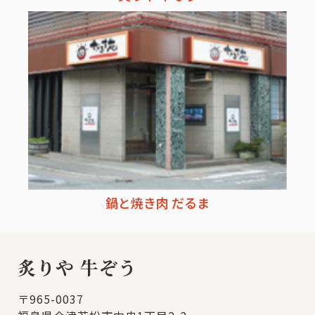
鍋と焼き肉 だるま
炙りや 牛ぞう
〒965-0037