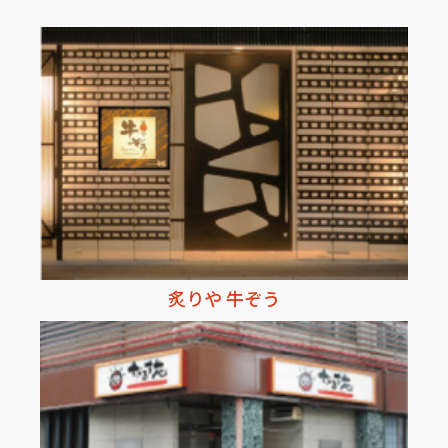
炙りや 牛ぞう